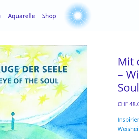
e
Aquarelle
Shop
Mit
– Wi
Sou
CHF
48.
Inspirie
Weishei