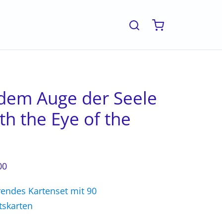
 dem Auge der Seele
th the Eye of the
l
00
rendes Kartenset mit 90
tskarten